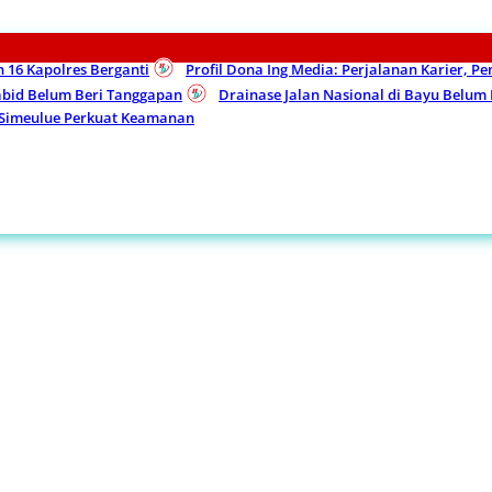
n 16 Kapolres Berganti
Profil Dona Ing Media: Perjalanan Karier, P
Kabid Belum Beri Tanggapan
Drainase Jalan Nasional di Bayu Belu
 Simeulue Perkuat Keamanan