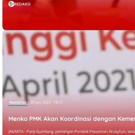
REDAKSI
Nasional
28 Juni 2023 - 18:51
Menko PMK Akan Koordinasi dengan Kemen
JAKARTA - Panji Gumilang, pemimpin Pondok Pesantren Al-zaytun, se