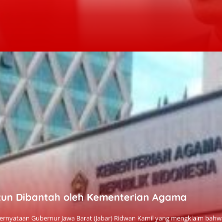
ytun Dibantah oleh Kementerian Agama
nyataan Gubernur Jawa Barat (Jabar) Ridwan Kamil yang mengklaim bahwa