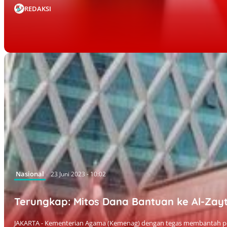
REDAKSI
Nasional
23 Juni 2023 - 10:02
Terungkap: Mitos Dana Bantuan ke Al-Za
JAKARTA - Kementerian Agama (Kemenag) dengan tegas membantah per