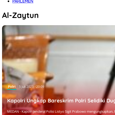
PARLEMEN
Al-Zaytun
Polri
5 Juli 2023 - 20:09
Kapolri Ungkap Bareskrim Polri Selidiki 
MEDAN - Kapolri Jenderal Polisi Listyo Sigit Prabowo mengungkapkan, b