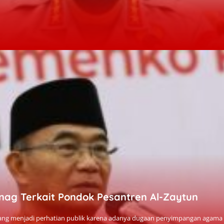
ag Terkait Pondok Pesantren Al-Zaytun
dang menjadi perhatian publik karena adanya dugaan penyimpangan agama 