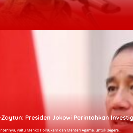
Zaytun: Presiden Jokowi Perintahkan Invest
nterinya, yaitu Menko Polhukam dan Menteri Agama, untuk segera...